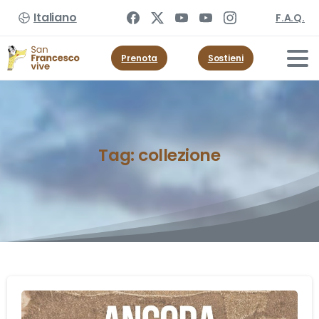
Italiano
F.A.Q.
Prenota
Sostieni
Tag:
collezione