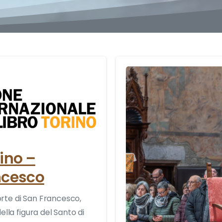
0
rino –
ancesco
orte di San Francesco,
ella figura del Santo di