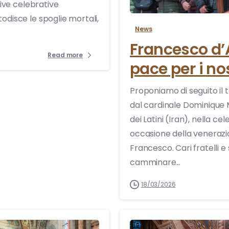
tive celebrative
odisce le spoglie mortali,
News
Francesco d’A
Read more
pace per i no
Proponiamo di seguito il 
dal cardinale Dominique
dei Latini (Iran), nella ce
occasione della venerazio
Francesco. Cari fratelli e
camminare...
18/03/2026