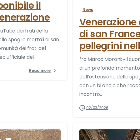
onibile il
News
 venerazione
Venerazione d
uTube dei frati della
di san France
lle spoglie mortali di san
pellegrini ne
munità dei frati del
ufficiale del...
fra Marco Moroni: «Il cuor
di un profondo momento 
Read more
dell’ostensione delle spo
con un bilancio che racco
incontro...
02/03/2026