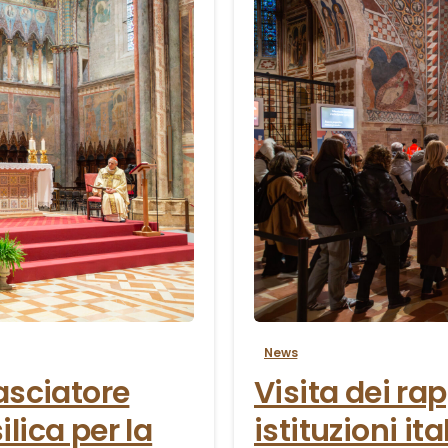
3
News
basciatore
Visita dei ra
lica per la
istituzioni it