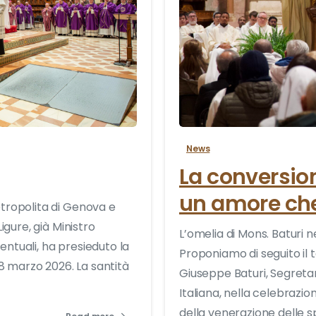
0
News
La conversio
un amore ch
ropolita di Genova e
gure, già Ministro
L’omelia di Mons. Baturi n
entuali, ha presieduto la
Proponiamo di seguito il 
8 marzo 2026. La santità
Giuseppe Baturi, Segreta
Italiana, nella celebrazio
della venerazione delle sp