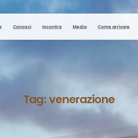
e
Conosci
Incontra
Media
Come arrivare
Tag:
venerazione